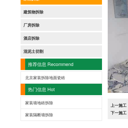
建筑物拆除
厂房拆除
酒店拆除
混泥土切割
推荐信息
Recommend
北京家装拆除地面瓷砖
热门信息
Hot
家装墙地砖拆除
上一施工
下一施工
家装隔断墙拆除