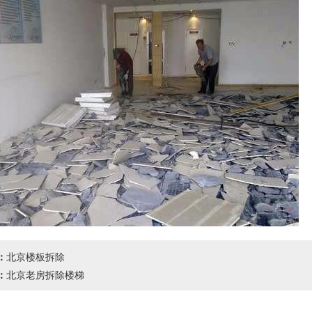
：
北京楼板拆除
：
北京老房拆除楼梯