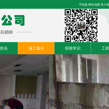
手机版
网站地图
客户
资讯
施工展示
拆除常识
工