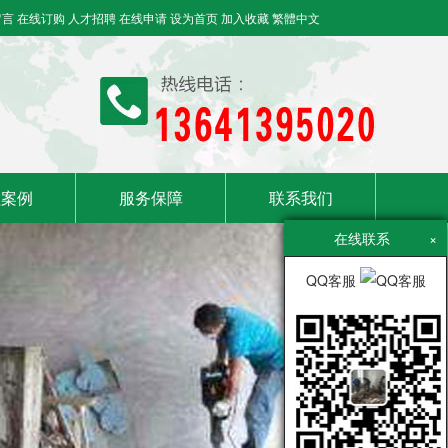
留言
在线订购
人才招聘
在线申请
设为首页
加入收藏
繁體中文
程案例
服务保障
联系我们
在线联系
×
QQ客服