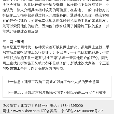
少不会被坑，因此比较倾向于这类选择，这样说也不是没有道理。小
编认为，熟人介绍具有相对较高的可信度，在当地，一般口碑较好的
拆除施工队很多都是通过熟人介绍业务的。通过熟人给你一些实实在
在的评价和建议，如果你幸运地认识体验过拆除施工队的亲戚朋友，
则可以索要他们的建议。因为他们亲身经历了拆除施工队的服务，并
能就此提供建议和反馈；
三、
网上查找
如今是互联网时代，各种需求都可以从网上解决。虽然网上查找二手
房重新装修拆除施工队很便捷，足不出户，一个电话就能解决，但网
上查找拆除施工队一定要“货比三家”多看一些其他用户的评论。因为
网上查找的拆除施工队彼此都不是很了解，所以建议大家签一个正规
的
拆除施工
合同，以此保护双方的权益。
上一信息：
建筑工程施工需要加强施工作业人员的安全意识
下一信息：
正规北京房屋拆除公司专业团队确保工程安全和效率
版权所有：
北京万力拆除公司
电话：13641395020
网址：www.bjxhcc.com
ICP备案号：
京ICP备2021009288号-17